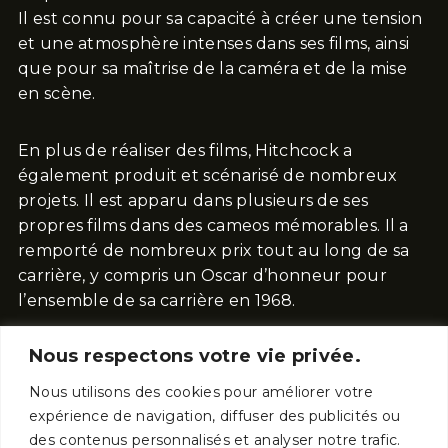
Il est connu pour sa capacité à créer une tension
et une atmosphère intenses dans ses films, ainsi
que pour sa maîtrise de la caméra et de la mise
en scène.
En plus de réaliser des films, Hitchcock a
également produit et scénarisé de nombreux
projets. Il est apparu dans plusieurs de ses
propres films dans des cameos mémorables. Il a
remporté de nombreux prix tout au long de sa
carrière, y compris un Oscar d’honneur pour
l’ensemble de sa carrière en 1968.
Nous respectons votre vie privée.
L’héritage de Hitchcock dans le monde du
cinéma reste immense, et son influence peut
Nous utilisons des cookies pour améliorer votre
être vue dans de nombreux films modernes.
expérience de navigation, diffuser des publicités ou
des contenus personnalisés et analyser notre trafic.