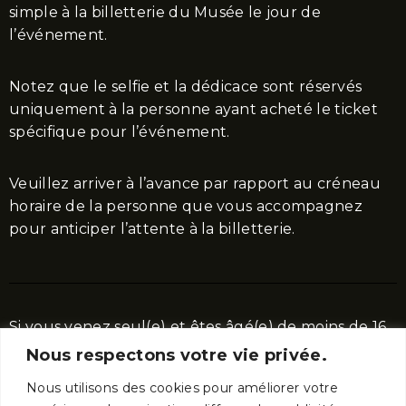
simple à la billetterie du Musée le jour de
l’événement.
Notez que le selfie et la dédicace sont réservés
uniquement à la personne ayant acheté le ticket
spécifique pour l’événement.
Veuillez arriver à l’avance par rapport au créneau
horaire de la personne que vous accompagnez
pour anticiper l’attente à la billetterie.
Si vous venez seul(e) et êtes âgé(e) de moins de 16
ans, une autorisation parentale est obligatoire.
Nous respectons votre vie privée.
Nous utilisons des cookies pour améliorer votre
Pour toute question supplémentaire, n’hésitez pas