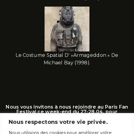
Le Costume Spatial D' »Armageddon » De
Michael Bay (1998).
Nous vous invitons à nous rejoindre au Paris Fan
Festival ce week-end du 27-28.04. pour
découvrir ces trésors du cinéma.
Nous respectons votre vie privée.
Nous utilisons des cookies pour améliorer votre