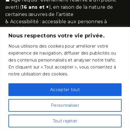
averti (
16 ans et +
), en raison de la nature de
certaines œuvres de l’artiste
♿ Accessibilité : accessible aux personnes à
mobilité réduite
Nous respectons votre vie privée.
🎟️
Capacité très limitée (35 places)
–
Nous utilisons des cookies pour améliorer votre
réservation fortement conseillée.
expérience de navigation, diffuser des publicités ou
des contenus personnalisés et analyser notre trafic.
En cliquant sur « Tout accepter », vous consentez à
notre utilisation des cookies.
Musée Cinéma & Miniature
Accepter tout
60, rue Saint Jean
69005 Lyon - France
Personnaliser
Tout rejeter